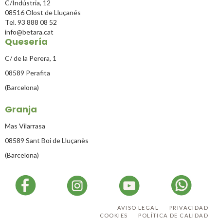
C/Indústria, 12
08516 Olost de Lluçanés
Tel. 93 888 08 52
info@betara.cat
Quesería
C/ de la Perera, 1
08589 Perafita
(Barcelona)
Granja
Mas Vilarrasa
08589 Sant Boi de Lluçanès
(Barcelona)
AVISO LEGAL
PRIVACIDAD
COOKIES
POLÍTICA DE CALIDAD